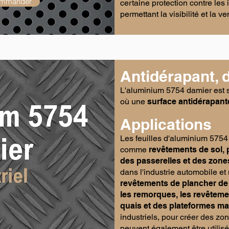
ommander
certaine protection contre le
permettant la visibilité et la ven
Antidérapant, 
L'aluminium 5754 damier est s
où une
surface antidérapant
Applications
Les feuilles d'aluminium 5754
comme
revêtements de sol, 
des passerelles et des zon
dans l'industrie automobile e
revêtements de plancher de v
les remorques, les revêteme
quais et des plateformes ma
industriels, pour créer des zon
peuvent également être utilis