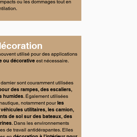
s impacts ou les dommages tout en
tilation.
décoration
ouvent utilisé pour des applications
e ou décorative
est nécessaire.
 damier sont couramment utilisées
pour des rampes, des escaliers,
es humides
. Également utilisées
t nautique, notamment pour
les
éhicules utilitaires, les camion,
nts de sol sur des bateaux, des
rines
. Dans les environnements
es de travail antidérapantes. Elles
ées en
décoration à l'intérieur pour