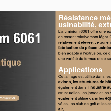
Résistance mé
usinabilité, ext
L'aluminium 6061 offre une ex
en restant relativement léger. 
relativement élevée, ce qui en 
fabrication de pièces usin
bien adapté à l'extrusion, ce q
une variété de formes et de se
Applications
Cet alliage est utilisé dans le
avions, les structures de bâ
également dans
l'industrie 
structurelles, les jantes et le
ommander
également utilisé dans les
éq
vélos, les club de golf et les 
air.