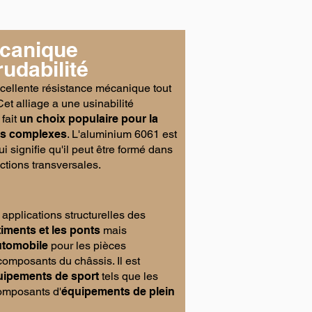
canique
rudabilité
cellente résistance mécanique tout
Cet alliage a une usinabilité
fait
un choix populaire pour la
ées complexes
. L'aluminium 6061 est
ui signifie qu'il peut être formé dans
ctions transversales.
s applications structurelles des
timents et les ponts
mais
automobile
pour les pièces
s composants du châssis. Il est
uipements de sport
tels que les
composants d'
équipements de plein