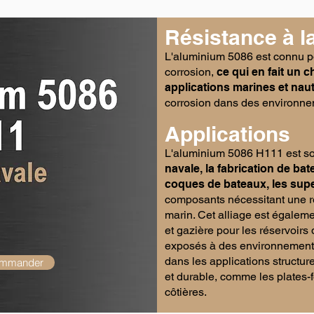
Résistance à l
L'aluminium 5086 est connu po
corrosion,
ce qui en fait un 
applications marines et nau
corrosion dans des environne
Applications
L'aluminium 5086 H111 est so
navale, la fabrication de bat
coques de bateaux, les supe
composants nécessitant une ré
marin. Cet alliage est égalemen
et gazière pour les réservoirs
exposés à des environnements c
dans les applications structur
ommander
et durable, comme les plates-f
côtières.