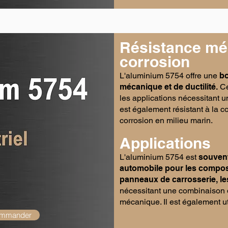
Résistance méc
corrosion
L'aluminium 5754 offre une
bo
mécanique et de ductilité.
Ce
les applications nécessitant u
est
également
résistant à la c
corrosion en milieu marin.
Applications
L'aluminium 5754 est
souvent 
automobile pour les composa
panneaux de carrosserie, le
nécessitant une combinaison d
mécanique. Il est également ut
ommander