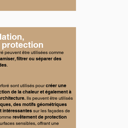
lation,
 protection
oré peuvent être utilisées comme
tamiser, filtrer ou séparer des
des
.
oré sont utilisés pour
créer une
uction de la chaleur et également à
architecture.
Ils peuvent être utilisés
tiques, des motifs géométriques
t intéressantes
sur les façades de
é comme
revêtement de protection
urfaces sensibles, offrant une