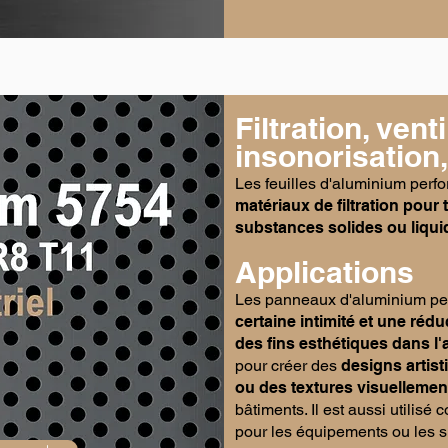
Filtration, venti
insonorisation,
Les feuilles d'aluminium perf
matériaux de filtration pour 
substances solides ou liqui
Applications
Les panneaux d'aluminium perf
certaine intimité et une réd
des fins esthétiques dans l'
pour créer des
designs artis
ou des textures visuellemen
bâtiments. Il est aussi utilis
pour les équipements ou les s