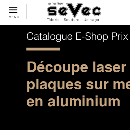
MENU
Tôlerie - Soudure - Usinage
Catalogue E-Shop Prix
Dé
coupe
laser
plaques sur m
en aluminium