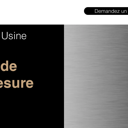
Demandez un 
 Usine
 de
esure