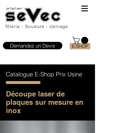
Tôlerie - Soudure - Usinage
Demandez un Devis
E-SHOP
Catalogue E-Shop Prix Usine
Dé
coupe
laser de
plaques sur mesure
en
inox