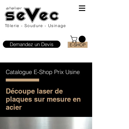
Tôlerie - Soudure - Usinage
Demandez un Devis
E-SHOP
Catalogue E-Shop Prix Usine
Dé
coupe
laser de
plaques sur mesure
en
acier