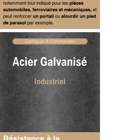
notamment tout indiqué pour les
pièces
automobiles, ferroviaires et mécaniques,
et
peut renforcer
un portail
ou
alourdir un pied
de parasol
par exemple.
Configuer & Commander
Résistance à la