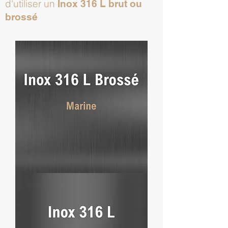
d'utiliser un
Inox 316 L brut ou
brossé
Inox
316
L
Marine
Brossé