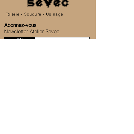
Tôlerie - Soudure - Usinage
Abonnez-vous
Newsletter Atelier Sevec
OK
SERVICE CLIENT
6 Allée de la Fontaine des Tournelles
77230 Saint-Mard
+33 1 80 81 45 38
Nous contacter
ATELIER SEVEC