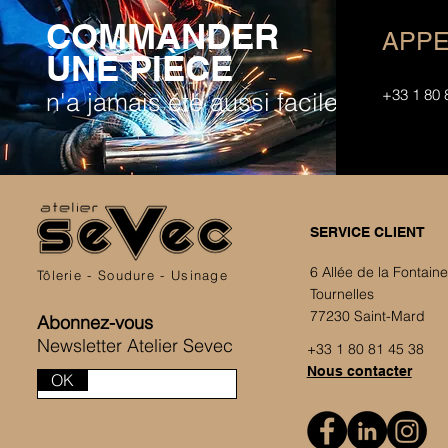
COMMANDER
APPE
UNE PIÈCE
+33 1 80 
n'a jamais été aussi facile
SERVICE CLIENT
6 Allée de la Fontain
Tôlerie - Soudure - Usinage
Tournelles
77230 Saint-Mard
Abonnez-vous
Newsletter Atelier Sevec
+33 1 80 81 45 38
Nous contacter
OK