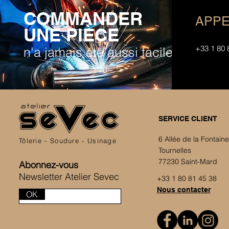
COMMANDER
APPE
UNE PIÈCE
+33 1 80 
n'a jamais été aussi facile
SERVICE CLIENT
6 Allée de la Fontain
Tôlerie - Soudure - Usinage
Tournelles
77230 Saint-Mard
Abonnez-vous
Newsletter Atelier Sevec
+33 1 80 81 45 38
Nous contacter
OK