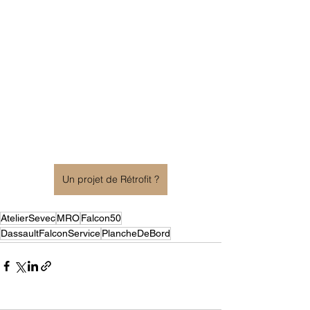
Un projet de Rétrofit ?
AtelierSevec
MRO
Falcon50
DassaultFalconService
PlancheDeBord