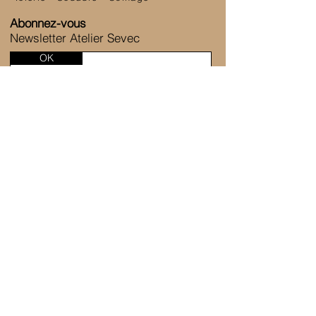
Abonnez-vous
Newsletter Atelier Sevec
OK
SERVICE CLIENT
6 Allée de la Fontaine des Tournelles
77230 Saint-Mard
+33 1 80 81 45 38
Nous contacter
ATELIER SEVEC
Notre entreprise