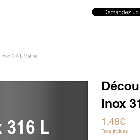
Demandez un 
 Inox 316 L Marine
Découp
Inox 3
1,48€
Taxe Incluse