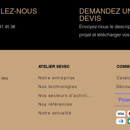
LEZ-NOUS
DEMANDEZ U
DEVIS
Envoyez-nous le descript
81 45 38
projet et télécharger vos 
ATELIER SEVEC
COMMA
Notre entreprise
Catal
e des
Nos technologies
Nos secteurs d'activités
Nos références
Notre actualité