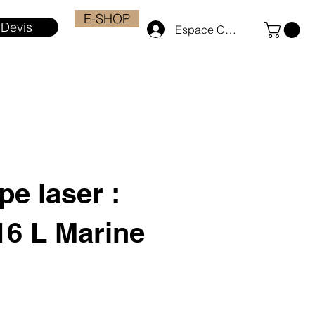
E-SHOP
Devis
Espace Client
e laser :
16 L Marine