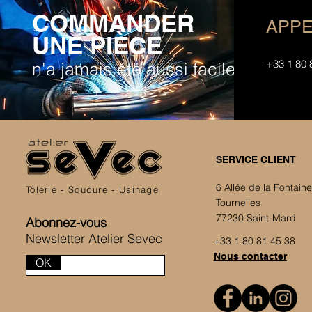
COMMANDER
APPE
UNE PIÈCE
+33 1 80 
n'a jamais été aussi facile
SERVICE CLIENT
6 Allée de la Fontain
Tôlerie - Soudure - Usinage
Tournelles
77230 Saint-Mard
Abonnez-vous
Newsletter Atelier Sevec
+33 1 80 81 45 38
Nous contacter
OK