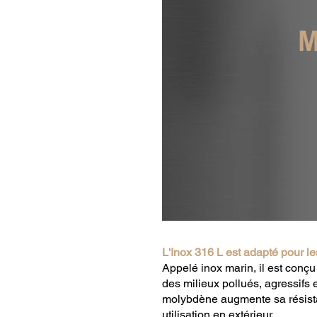
L'Inox 316 L est adapté pour le
Appelé inox marin, il est conçu
des milieux pollués, agressifs
molybdène augmente sa résistan
utilisation en extérieur.