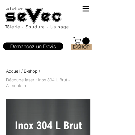
Tôlerie - Soudure - Usinage
Demandez un Devis
E-SHOP
Accueil
/
E-shop
/
Découpe laser : Inox 304 L Brut -
Alimentaire