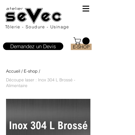
Tôlerie - Soudure - Usinage
Demandez un Devis
E-SHOP
Accueil
/
E-shop
/
Découpe laser : Inox 304 L Brossé -
Alimentaire