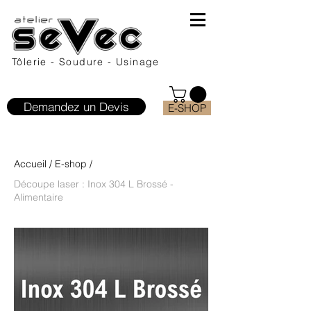
Tôlerie - Soudure - Usinage
Demandez un Devis
E-SHOP
Accueil
/
E-shop
/
Découpe laser : Inox 304 L Brossé -
Alimentaire