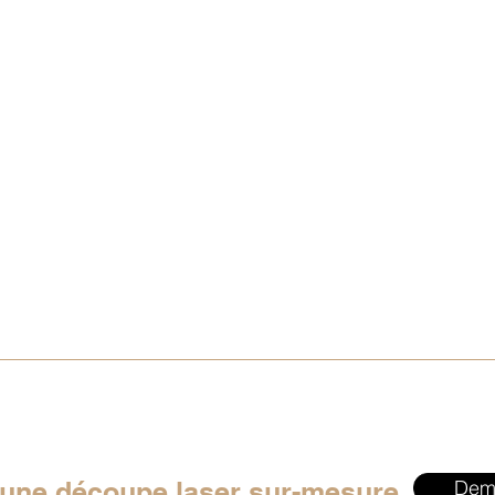
 une découpe laser sur-mesure
Dem