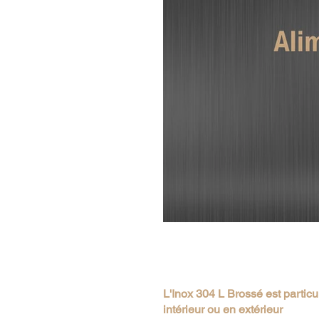
L'Inox 304 L Brossé est partic
intérieur ou en extérieur