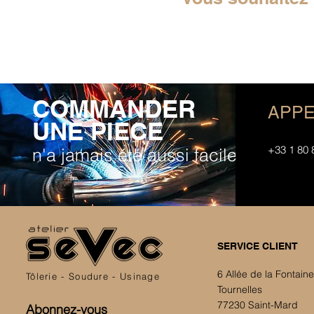
COMMANDER
APPE
UNE PIÈCE
+33 1 80 
n'a jamais été aussi facile
SERVICE CLIENT
6 Allée de la Fontain
Tôlerie - Soudure - Usinage
Tournelles
77230 Saint-Mard
Abonnez-vous