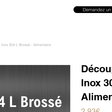
Demandez un 
 Inox 304 L Brossé - Alimentaire
Découp
Inox 3
Alimen
2,93€