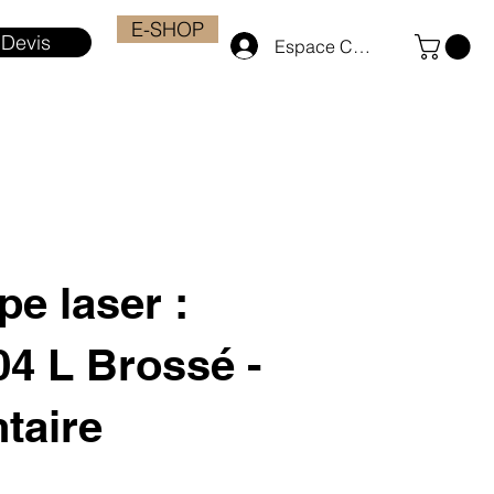
E-SHOP
Devis
Espace Client
e laser :
04 L Brossé -
taire