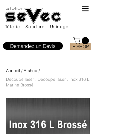
Tôlerie - Soudure - Usinage
Demandez un Devis
E-SHOP
Accueil
/
E-shop
/
Découpe laser : Découpe laser : Inox 316 L
Marine Brossé