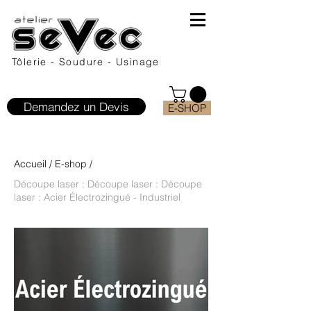
Tôlerie - Soudure - Usinage
Demandez un Devis
E-SHOP
Accueil
/
E-shop
/
Découpe laser : Découpe laser : Découpe
laser : Acier Électrozingué - Industriel