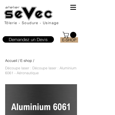
Tôlerie - Soudure - Usinage
Demandez un Devis
E-SHOP
Accueil
/
E-shop
/
Découpe laser : Découpe laser : Aluminium
6061 - Aéronautique