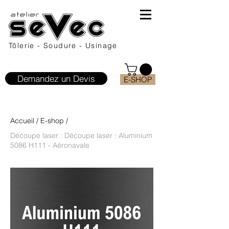
Tôlerie - Soudure - Usinage
Demandez un Devis
E-SHOP
Accueil
/
E-shop
/
Découpe laser : Découpe laser : Aluminium
5086 H111 - Aéronavale