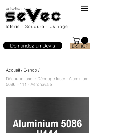
Tôlerie - Soudure - Usinage
Demandez un Devis
E-SHOP
Accueil
/
E-shop
/
Découpe laser : Découpe laser : Aluminium
5086 H111 - Aéronavale