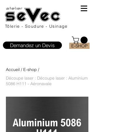
Tôlerie - Soudure - Usinage
Demandez un Devis
E-SHOP
Accueil
/
E-shop
/
Découpe laser : Découpe laser : Aluminium
5086 H111 - Aéronavale