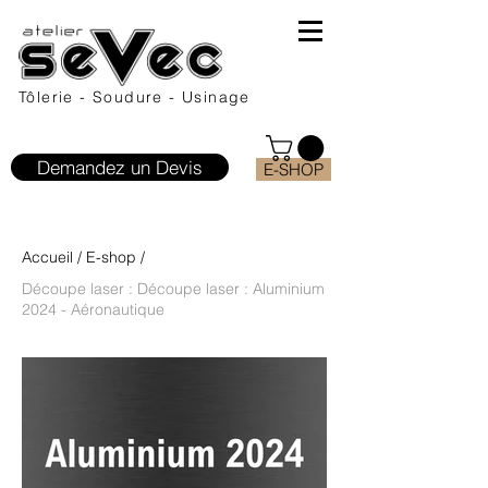
Tôlerie - Soudure - Usinage
Demandez un Devis
E-SHOP
Accueil
/
E-shop
/
Découpe laser : Découpe laser : Aluminium
2024 - Aéronautique