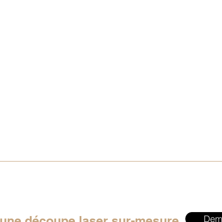
 une découpe laser sur-mesure
Dem