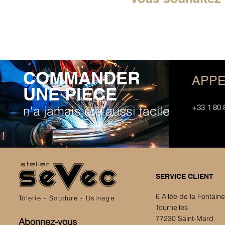
COMMANDER
APPE
UNE PIÈCE
+33 1 80 
n'a jamais été aussi facile
SERVICE CLIENT
6 Allée de la Fontain
Tôlerie - Soudure - Usinage
Tournelles
77230 Saint-Mard
Abonnez-vous