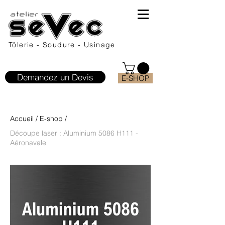
Tôlerie - Soudure - Usinage
Demandez un Devis
E-SHOP
Accueil
/
E-shop
/
Découpe laser : Aluminium 5086 H111 -
Aéronavale