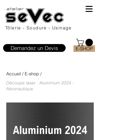
Tôlerie - Soudure - Usinage
Demandez un Devis
E-SHOP
Accueil
/
E-shop
/
Découpe laser : Aluminium 2024 -
Aéronautique