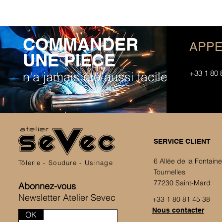
COMMANDER
APPE
UNE PIÈCE
+33 1 80 
n'a jamais été aussi facile
SERVICE CLIENT
6 Allée de la Fontain
Tôlerie - Soudure - Usinage
Tournelles
77230 Saint-Mard
Abonnez-vous
Newsletter Atelier Sevec
+33 1 80 81 45 38
Nous contacter
OK