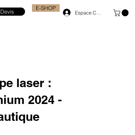
E-SHOP
Devis
Espace Client
e laser :
ium 2024 -
autique