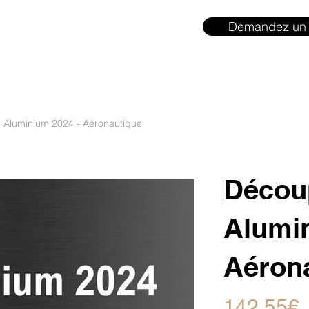
Demandez un 
: Aluminium 2024 - Aéronautique
Découp
Alumin
Aéron
142,55€