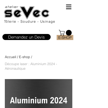
Tôlerie - Soudure - Usinage
Demandez un Devis
E-SHOP
Accueil
/
E-shop
/
Découpe laser : Aluminium 2024 -
Aéronautique