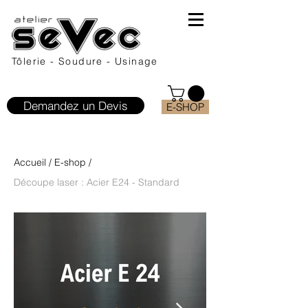
Tôlerie - Soudure - Usinage
Demandez un Devis
E-SHOP
Accueil
/
E-shop
/
Découpe laser : Acier E24 - Standard