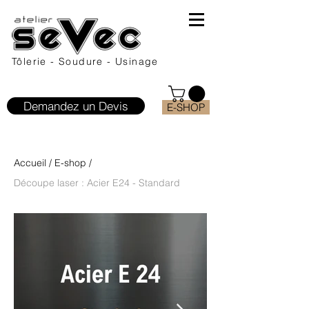
Tôlerie - Soudure - Usinage
Demandez un Devis
E-SHOP
Accueil
/
E-shop
/
Découpe laser : Acier E24 - Standard