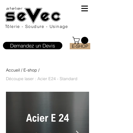
Tôlerie - Soudure - Usinage
Demandez un Devis
E-SHOP
Accueil
/
E-shop
/
Découpe laser : Acier E24 - Standard