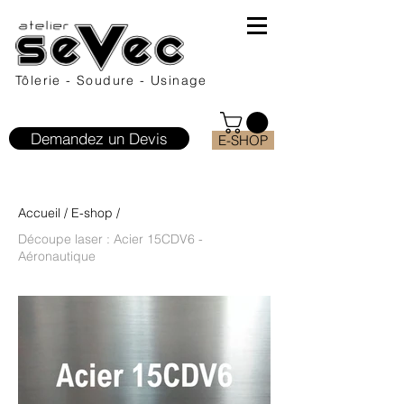
Tôlerie - Soudure - Usinage
Demandez un Devis
E-SHOP
Accueil
/
E-shop
/
Découpe laser : Acier 15CDV6 -
Aéronautique