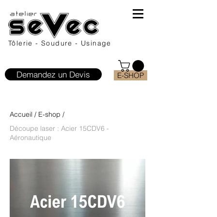
Tôlerie - Soudure - Usinage
Demandez un Devis
E-SHOP
Accueil
/
E-shop
/
Découpe laser : Acier 15CDV6 -
Aéronautique