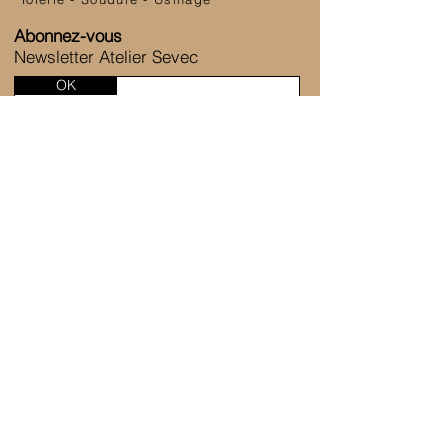
Abonnez-vous
Newsletter Atelier Sevec
OK
SERVICE CLIENT
6 Allée de la Fontaine des Tournelles
77230 Saint-Mard
+33 1 80 81 45 38
Nous contacter
ATELIER SEVEC
Notre entreprise