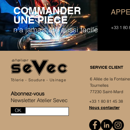
COMMANDER
APPE
UNE PIÈCE
+33 1 80 
n'a jamais été aussi facile
SERVICE CLIENT
6 Allée de la Fontain
Tôlerie - Soudure - Usinage
Tournelles
77230 Saint-Mard
Abonnez-vous
Newsletter Atelier Sevec
+33 1 80 81 45 38
Nous contacter
OK