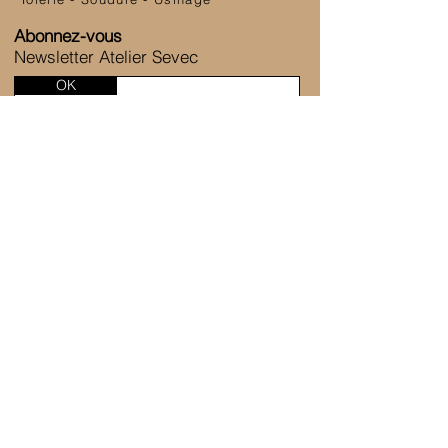
Abonnez-vous
Newsletter Atelier Sevec
OK
SERVICE CLIENT
6 Allée de la Fontaine des Tournelles
77230 Saint-Mard
+33 1 80 81 45 38
Nous contacter
ATELIER SEVEC
Notre entreprise